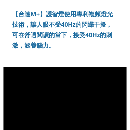
【台達M+】護智燈使用專利複頻燈光
技術，讓人眼不受40Hz的閃爍干擾，
可在舒適閱讀的當下，接受40Hz的刺
激，涵養腦力。