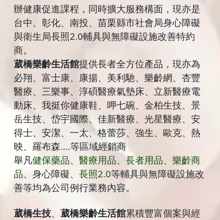
辦健康促進課程，同時擴大服務構面，現亦是
台中、彰化、南投、苗栗縣市社會局身心障礙
與衛生局長照2.0輔具與無障礙設施改善特約
商。
葳橋樂齡生活館
提供長者全方位產品，現亦為
必翔、富士康、康揚、美利馳、樂齡網、杏豐
醫療、三樂事、淳碩醫療氣墊床、立新醫療電
動床、我挺你健康鞋、呷七碗、金柏生技、景
岳生技、岱宇國際、佳新醫療、光星醫療、安
得士、安潔、一太、格蕾莎、強生、歐克、熱
映、羅布森….等區域經銷商
舉凡
健保藥品
、
醫療用品
、
長者用品、樂齡商
品
、身心障礙、
長照2.0
等輔具與無障礙設施改
善等均為公司例行業務內容。
葳橋生技
、
葳橋樂齡生活館
累積豐富個案與經