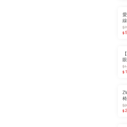
愛
線
$7
$
【
眼
$1
1
$
Z
椅
沐
$2
2
$