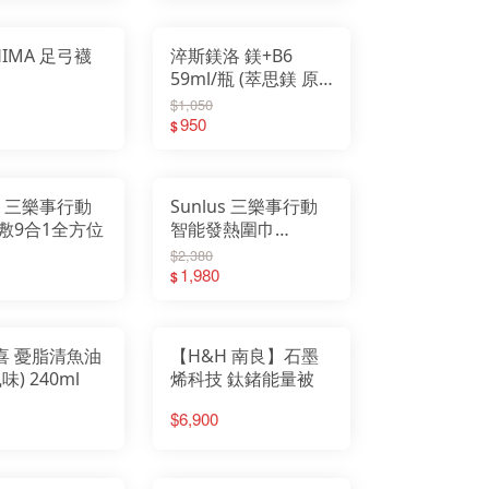
IMA 足弓襪
淬斯鎂洛 鎂+B6
59ml/瓶 (萃思鎂 原
廠專利成份)
$1,050
950
$
us 三樂事行動
Sunlus 三樂事行動
敷9合1全方位
智能發熱圍巾
SP2408~USB充電行
$2,380
動熱敷，騎車族必備
1,980
$
神器
萊喜 憂脂清魚油
【H&H 南良】石墨
味) 240ml
烯科技 鈦鍺能量被
$6,900