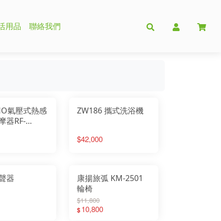
活用品
聯絡我們
PHO氣壓式熱感
ZW186 攜式洗浴機
摩器RF-
1
$42,000
聲器
康揚旅弧 KM-2501
輪椅
$11,800
10,800
$