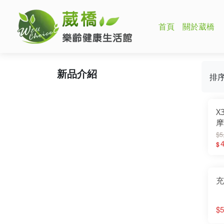
首頁
關於葳橋
品牌故事
健康報導
最新消息
新品介紹
排
X
摩
$5
4
$
充
$5