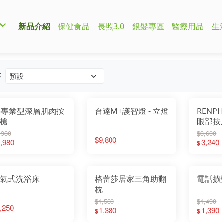
新品介紹
保健食品
長照3.0
銀髮專區
醫療用品
生
序
3專業型深層肌肉按
台達M+護智燈 - 立燈
REN
槍
眼部按
EM00
,980
$3,600
$9,800
,980
3,240
$
氣式洗浴床
格蕾莎居家三角助翻
電話擴
枕
$1,580
$1,490
,250
1,380
1,390
$
$