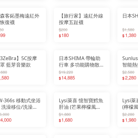
森客鉐墨梅遠紅外
【旅行家】遠紅外線
日本SH
恢復襪
按摩五趾襪
50
$200
$1,580
599
180
1,380
$
$
3ZeBra】5C按摩
日本SHIMA 帶輪助
Sunl
罩 藍芽音樂款
行車 多功能購物散步
智能熱
車(雙座位)
,680
$19,220
$2,580
,580
14,885
2,280
$
$
W-366s 移動式坐浴
Lysi萊喜 憶智寶鱈魚
Lysi
 洗澡移位/洗澡椅/
肝油 (芒果檸檬風味)
(檸檬風
浴椅/便盆
240ml
6,000
$1,880
$2,280
4,000
1,680
1,980
$
$